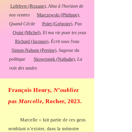
Lefebvre (Roxane)
,
Alna à l'horizon de
nos ventres
Marczewski (Philippe)
,
Quand Cécile
Polet (Grégoire)
,
Pax
Quint (Michel)
,
Et ma vie pour tes yeux
Richard (Jacques)
,
Écrit sous l'eau
Simon-Nahum (Perrine)
,
Sagesse du
politique
Skowronek (Nathalie)
,
La
voix des saules
François Henry,
N’oubliez
pas Marcelle
, Rocher, 2023.
Marcelle « fait partie de ces gens
semblant n’exister, dans la mémoire