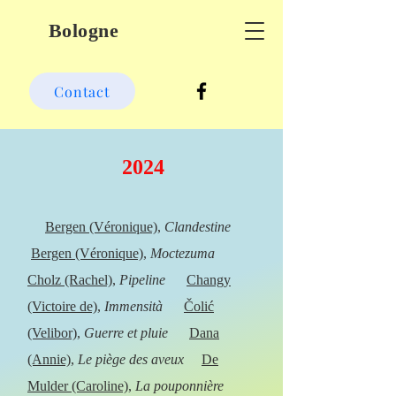
Bologne
Contact
2024
Bergen (Véronique)
,
Clandestine
Bergen (Véronique)
,
Moctezuma
Cholz (Rachel)
,
Pipeline
Changy
(Victoire de)
,
Immensità
Čolić
(Velibor)
,
Guerre et pluie
Dana
(Annie)
,
Le piège des aveux
De
Mulder (Caroline)
,
La pouponnière